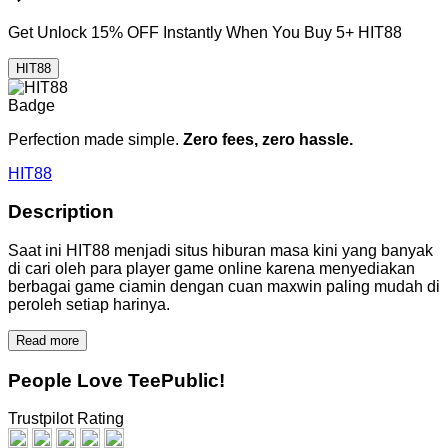
Get
Unlock 15%
OFF Instantly When You Buy
5+ HIT88
HIT88
Perfection made simple.
Zero fees, zero hassle.
HIT88
Description
Saat ini HIT88 menjadi situs hiburan masa kini yang banyak
di cari oleh para player game online karena menyediakan
berbagai game ciamin dengan cuan maxwin paling mudah di
peroleh setiap harinya.
Read more
People Love TeePublic!
Trustpilot Rating