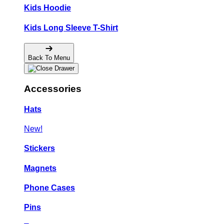
Kids Hoodie
Kids Long Sleeve T-Shirt
Back To Menu
Accessories
Hats
New!
Stickers
Magnets
Phone Cases
Pins