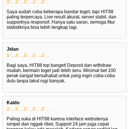
â˜…â˜…â˜…â˜…â˜…
Saya sudah coba beberapa bandar togel, tapi HIT88
paling terpercaya. Live result akurat, server stabil, dan
supportnya responsif. Hanya satu saran, semoga fitur
statistiknya bisa lebih lengkap lagi.
Jidan
â˜…â˜…â˜…â˜…â˜…
Bagi saya, HIT88 top banget! Deposit dan withdraw
mudah, bermain togel jadi lebih seru. Minimal bet 100
perak sangat bersahabat untuk yang ingin coba-coba
dulu tanpa takut rugi banyak.
Kaldo
â˜…â˜…â˜…â˜…â˜…
Paling suka di HIT88 karena interface websitenya
simpel dan nggak ribet. Support 24 jam juga cepat