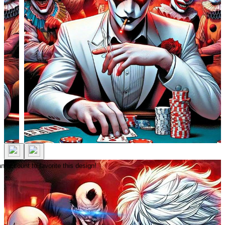
n account to favorite this design!