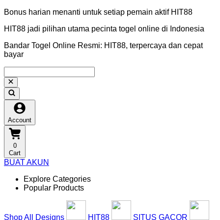
Bonus harian menanti untuk setiap pemain aktif HIT88
HIT88 jadi pilihan utama pecinta togel online di Indonesia
Bandar Togel Online Resmi: HIT88, terpercaya dan cepat
bayar
Account
0
Cart
BUAT AKUN
Explore Categories
Popular Products
Shop All Designs
HIT88
SITUS GACOR