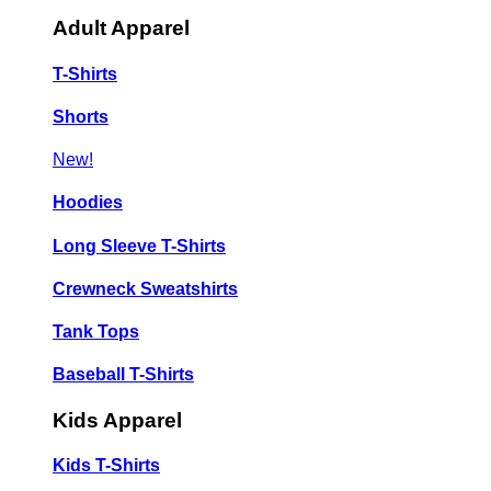
Adult Apparel
T-Shirts
Shorts
New!
Hoodies
Long Sleeve T-Shirts
Crewneck Sweatshirts
Tank Tops
Baseball T-Shirts
Kids Apparel
Kids T-Shirts