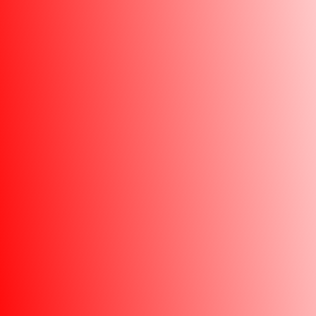
Ik help u naar
een mooiere
toekomst
.
info@boosttaps.com
Adres
Kapelstraat 165,